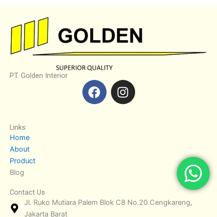
PT. Golden Interior
F
I
a
n
c
s
e
t
Links
b
a
Home
o
g
About
o
r
Product
k
a
Blog
m
Contact Us
Jl. Ruko Mutiara Palem Blok C8 No.20 Cengkareng,
Jakarta Barat