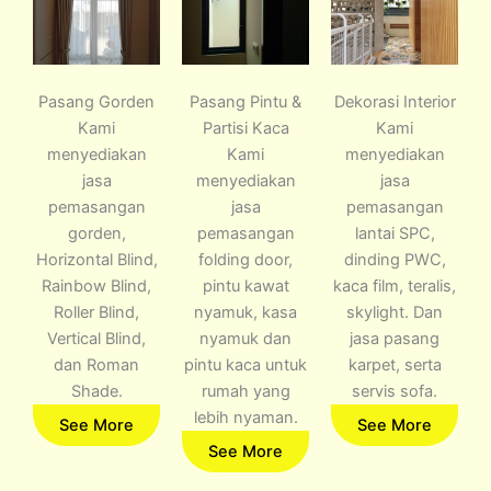
Pasang Gorden
Pasang Pintu &
Dekorasi Interior
Kami
Partisi Kaca
Kami
menyediakan
Kami
menyediakan
jasa
menyediakan
jasa
pemasangan
jasa
pemasangan
gorden,
pemasangan
lantai SPC,
Horizontal Blind,
folding door,
dinding PWC,
Rainbow Blind,
pintu kawat
kaca film, teralis,
Roller Blind,
nyamuk, kasa
skylight. Dan
Vertical Blind,
nyamuk dan
jasa pasang
dan Roman
pintu kaca untuk
karpet, serta
Shade.
rumah yang
servis sofa.
lebih nyaman.
See More
See More
See More